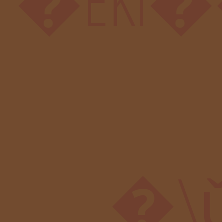
�EKi
�\ǔ�