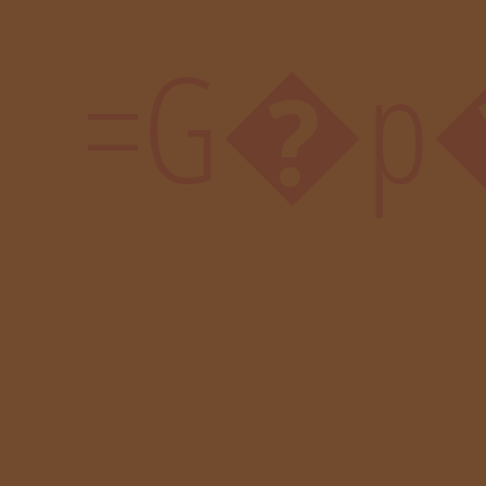
=G�p�N�]�ḜϧJ�