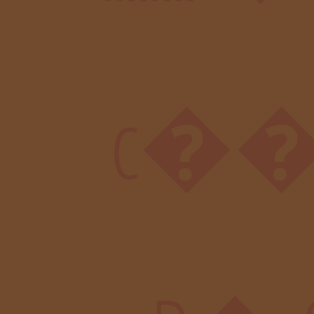
c��ȥ�T?