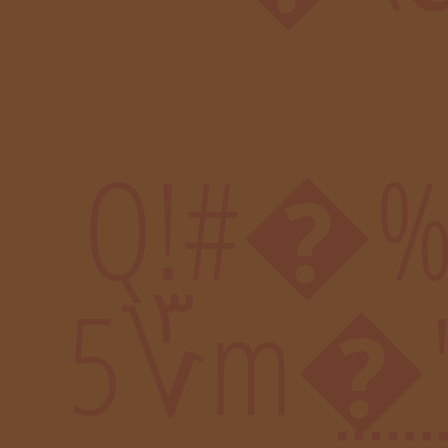
Q!#�%�k{1�
5؆m�"��(�O�� �}�`W���v�gJg��2`iW[I��4���=1D�Ui ����L��&�͢�L��T�ӧ�5�L ��Pl���:�����4L��epJ�B�ԧ������ B���Mu,��6���5�?nC0��nW��y� ���A�����H ���LCE����;��S��`v6Q�wCV��d� ����H����ܚȏºaJ�F�ȌR�?