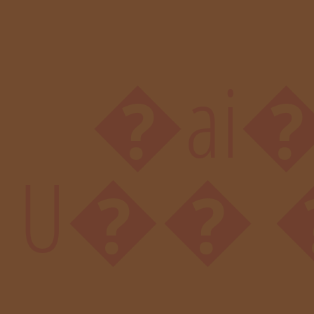
�ai�K�
U�� 