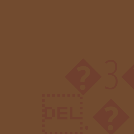
�ݵ��$ا�3��Z�ruv���߸��*QX{��l^�Y�^F�sw�rY�Ƨjߌ�V��Z@V[��Z]�%V�)JQq�䟥_o�v(��o��q�5��� Vx.C,r#A,S V��0)!ՃU�s8�{o�G��c��#4�ц��l� ���2�[P�����hM��������V`�*��1��RӚ�b�H��*ȡP���jӥ)�č"�� ��X�A��$�٨�r�35&�*0�D[�V�Z@ #*
.�b7��sPQ�h4��f׷��;6*��嬒�Z��L�M?���