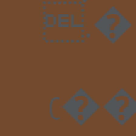
.�b7��sPQ�h4��f׷��;6*��嬒�Z��L�M?���
c��ȥ�T?