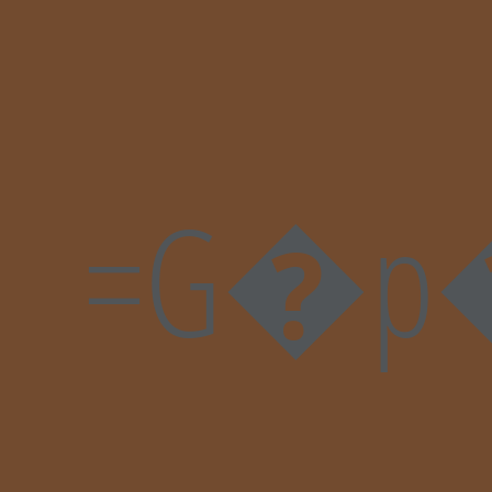
=G�p�N�]�ḜϧJ�