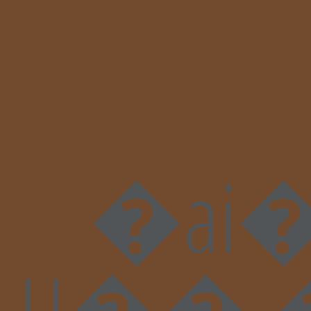
�ai�K�
U�� 