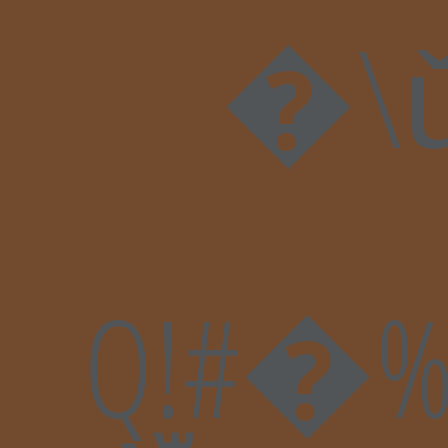
�\ǔ�
Q!#�%�k{1�