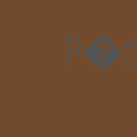
P�:S���dJ��ʎ�