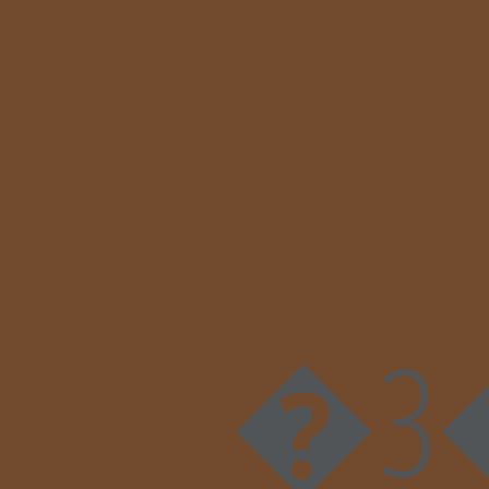
�ݵ��$ا�3��Z�ruv���߸��*QX{��l^�Y�^F�sw�rY�Ƨjߌ�V��Z@V[��Z]�%V�)JQq�䟥_o�v(��o��q�5��� Vx.C,r#A,S V��0)!ՃU�s8�{o�G��c��#4�ц��l� ���2�[P�����hM��������V`�*��1��RӚ�b�H��*ȡP���jӥ)�č"�� ��X�A��$�٨�r�35&�*0�D[�V�Z@ #*