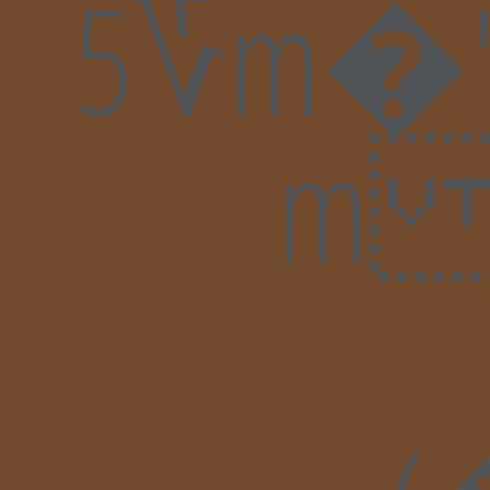
5؆m�"��(�O�� �}�`W���v�gJg��2`iW[I��4���=1D�Ui ����L��&�͢�L��T�ӧ�5�L ��Pl���:�����4L��epJ�B�ԧ������ B���Mu,��6���5�?nC0��nW��y� ���A�����H ���LCE����;��S��`v6Q�wCV��d� ����H����ܚȏºaJ�F�ȌR�?
m