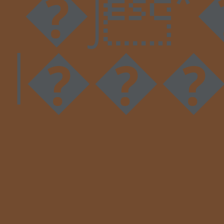
�J
l���*F���`?